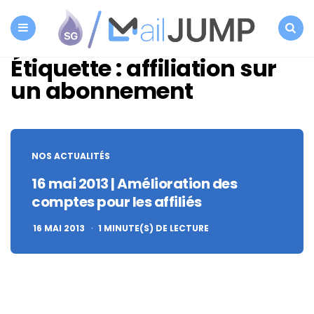
SG
Autorépondeur
Menu
Search
Étiquette :
affiliation sur
un abonnement
NOS ACTUALITÉS
16 mai 2013 | Amélioration des
comptes pour les affiliés
16 MAI 2013
1
MINUTE(S) DE LECTURE