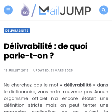
SG
Autorépondeur
Menu
Search
DÉLIVRABILITÉ
Délivrabilité : de quoi
parle-t-on ?
19 JUILLET 2013
UPDATED:
31 MARS 2025
Ne cherchez pas le mot
« délivrabilité »
dans
le dictionnaire, vous ne le trouverez pas. Aucun
organisme officiel n’a encore établit une
définition stricte mais on peut tenter une
approche explicative de ce qu’est la