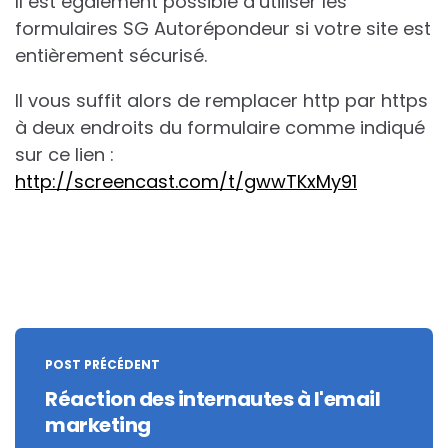
Il est également possible d’utiliser les
formulaires SG Autorépondeur si votre site est
entièrement sécurisé.
Il vous suffit alors de remplacer http par https
à deux endroits du formulaire comme indiqué
sur ce lien :
http://screencast.com/t/gwwTKxMy91
Post
navigation
POST PRÉCÉDENT
Réaction des internautes à l'email
marketing